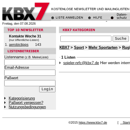
Freitag, den 07.08.2026
Kontakte Woche 31
(nur öffentliche-Listen)
1.
aerobictipps
143
KBX7
>
Sport
>
Mehr Sportarten
>
Rug
Listenname
1 Listen
(z.B. MeineListe)
spieler-nrfc@kbx7.de
Hier werden intern
Email-Adresse
Paßwort
Kategorisierung
Paßwort vergessen?
Nutzungsbedingungen
©2015
https://www.kbx7.de
[
Start