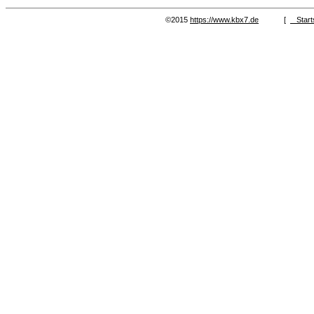
©2015
https://www.kbx7.de
[
Start