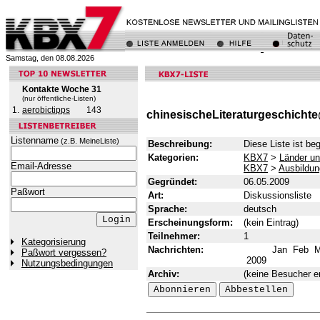
Samstag, den 08.08.2026
Kontakte Woche 31
(nur öffentliche-Listen)
1.
aerobictipps
143
chinesischeLiteraturgeschicht
Listenname
(z.B. MeineListe)
Beschreibung:
Diese Liste ist be
Kategorien:
KBX7
>
Länder u
Email-Adresse
KBX7
>
Ausbildun
Gegründet:
06.05.2009
Paßwort
Art:
Diskussionsliste
Sprache:
deutsch
Erscheinungsform:
(kein Eintrag)
Teilnehmer:
1
Kategorisierung
Nachrichten:
Jan
Feb
M
Paßwort vergessen?
2009
Nutzungsbedingungen
Archiv:
(keine Besucher er