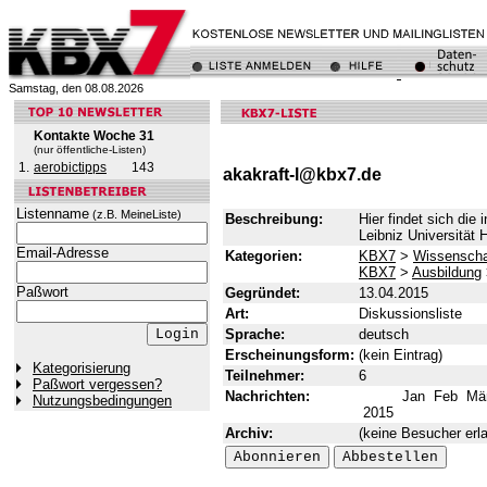
Samstag, den 08.08.2026
Kontakte Woche 31
(nur öffentliche-Listen)
1.
aerobictipps
143
akakraft-l@kbx7.de
Listenname
(z.B. MeineListe)
Beschreibung:
Hier findet sich di
Leibniz Universität 
Email-Adresse
Kategorien:
KBX7
>
Wissenscha
KBX7
>
Ausbildung
Paßwort
Gegründet:
13.04.2015
Art:
Diskussionsliste
Sprache:
deutsch
Erscheinungsform:
(kein Eintrag)
Kategorisierung
Teilnehmer:
6
Paßwort vergessen?
Nachrichten:
Jan
Feb
Mä
Nutzungsbedingungen
2015
Archiv:
(keine Besucher erla