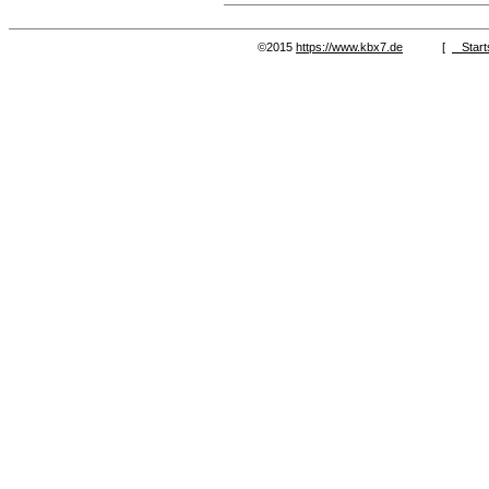
©2015
https://www.kbx7.de
[
Start