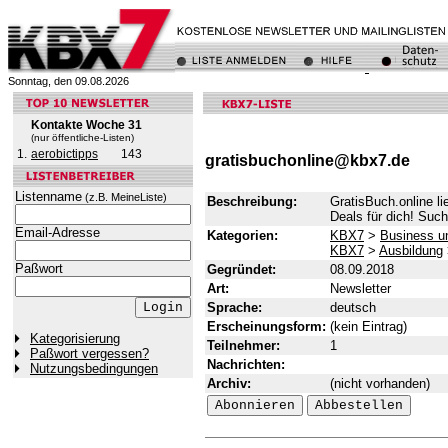
Sonntag, den 09.08.2026
Kontakte Woche 31
(nur öffentliche-Listen)
1.
aerobictipps
143
gratisbuchonline@kbx7.de
Listenname
(z.B. MeineListe)
Beschreibung:
GratisBuch.online li
Deals für dich! Suc
Email-Adresse
Kategorien:
KBX7
>
Business un
KBX7
>
Ausbildung
Paßwort
Gegründet:
08.09.2018
Art:
Newsletter
Sprache:
deutsch
Erscheinungsform:
(kein Eintrag)
Kategorisierung
Teilnehmer:
1
Paßwort vergessen?
Nachrichten:
Nutzungsbedingungen
Archiv:
(nicht vorhanden)