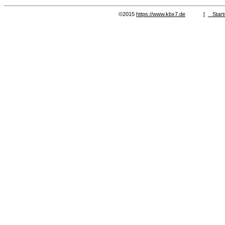
©2015
https://www.kbx7.de
[
Start