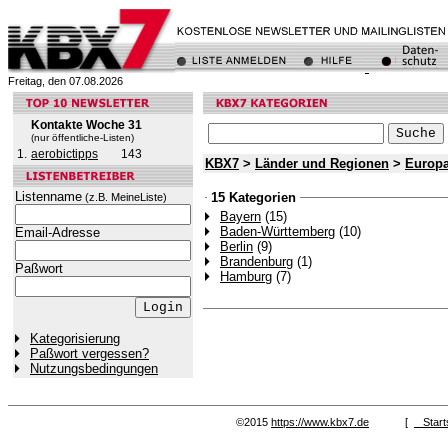
Freitag, den 07.08.2026
Kontakte Woche 31
(nur öffentliche-Listen)
1.
aerobictipps
143
KBX7
>
Länder und Regionen
>
Europ
Listenname
15 Kategorien
(z.B. MeineListe)
Bayern
(15)
Baden-Württemberg
(10)
Email-Adresse
Berlin
(9)
Brandenburg
(1)
Paßwort
Hamburg
(7)
Kategorisierung
Paßwort vergessen?
Nutzungsbedingungen
©2015
https://www.kbx7.de
[
Start