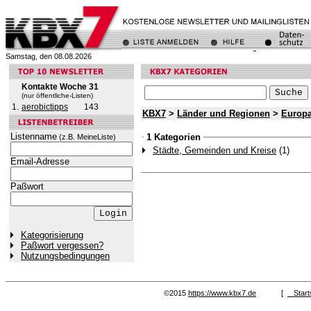
Samstag, den 08.08.2026
Kontakte Woche 31
(nur öffentliche-Listen)
1.
aerobictipps
143
KBX7
>
Länder und Regionen
>
Europ
Listenname
1 Kategorien
(z.B. MeineListe)
Städte, Gemeinden und Kreise
(1)
Email-Adresse
Paßwort
Kategorisierung
Paßwort vergessen?
Nutzungsbedingungen
©2015
https://www.kbx7.de
[
Start