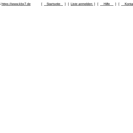
5
https://www.kbx7.de
[
Startseite
]
[
Liste anmelden
]
[
Hilfe
]
[
Kont