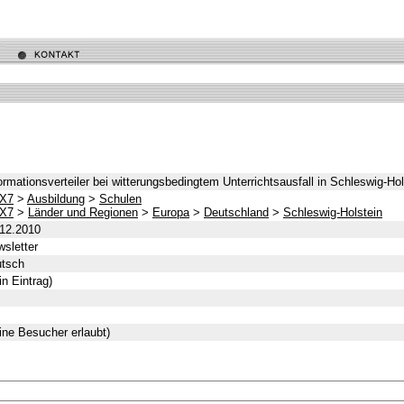
ormationsverteiler bei witterungsbedingtem Unterrichtsausfall in Schleswig-Hol
X7
>
Ausbildung
>
Schulen
X7
>
Länder und Regionen
>
Europa
>
Deutschland
>
Schleswig-Holstein
.12.2010
sletter
utsch
in Eintrag)
ine Besucher erlaubt)