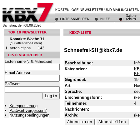
Samstag, den 08.08.2026
Kontakte Woche 31
(nur öffentliche-Listen)
1.
aerobictipps
143
Schneefrei-SH@kbx7.de
Listenname
(z.B. MeineListe)
Beschreibung:
Inf
Kategorien:
KB
Email-Adresse
KB
Gegründet:
19
Paßwort
Art:
New
Sprache:
de
Erscheinungsform:
(ke
Teilnehmer:
4
Kategorisierung
Nachrichten:
Paßwort vergessen?
Archiv:
(ke
Nutzungsbedingungen